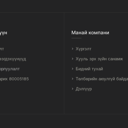
үүн
Манай компани
лт
Хүргэлт
ээгдэхүүнүүд
Хууль эрх зүйн санамж
орлуулалт
Бидний тухай
арих 80005185
Төлбөрийн аюулгүй байд
Дэлгүүр