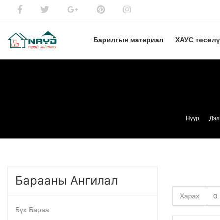
Барилгын материал
ХАУС төсөл
Нүүр
Дэл
Барааны Ангилал
Харах
Бүх Бараа