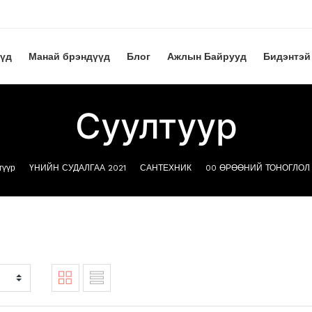
үүд
Манай брэндүүд
Блог
Ажлын Байрууд
Бидэнтэй
Суултуур
гүүр
ҮНИЙН СУДАЛГАА 2021
САНТЕХНИК
00 ӨРӨӨНИЙ ТОНОГЛОЛ