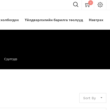
0
 холбогдох
Үйлдвэрлэлийн барилга төслүүд
Нэвтрэх
Суултуур
Sort By