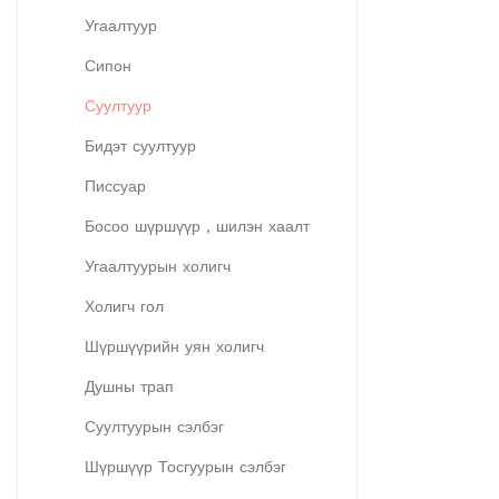
Угаалтуур
Сипон
Суултуур
Бидэт суултуур
Писсуар
Босоо шүршүүр , шилэн хаалт
Угаалтуурын холигч
Холигч гол
Шүршүүрийн уян холигч
Душны трап
Суултуурын сэлбэг
Шүршүүр Тосгуурын сэлбэг