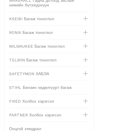
MARSHALL Гадна дотоод заслын
химийн бүтээгдэхүүн
KSEIBI Багаж тоноглол
RONIX Багаж тоноглол
MILWAUKEE Багаж тоноглол
TELWIN Багаж тоноглол
SAFETYMON ХАБЭА
STIHL Бензин хөдөлгүүрт багаж
FIXED Холбох хэрэгсэл
PARTNER Холбох хэрэгсэл
Онцгой хямдрал