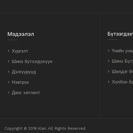
Мэдээлэл
Бүтээгдэх
Үнийн уна
Хүргэлт
Шинэ Бүт
Шинэ бүтээгдэхүүн
Шилдэг б
Дэлгүүрүүд
Холбоо б
Нэвтрэх
Данс хөтлөлт
Copyright © 2018 Alan. All Rights Reserved.