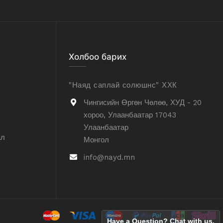
Холбоо барих
"Наяд саплай солюшнс" ХХК
Чингисийн Өргөн Чөлөө, ХУД - 20
хороо, Улаанбаатар 17043
Улаанбаатар
ал
Монгол
info@nayd.mn
Have a Question? Chat with us.