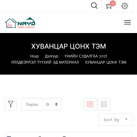
0
ХУВАНЦАР ЦОНХ ТЭМ
Нүүр
Дэлгүүр
ҮНИЙН СУДАЛГАА 2021
ҮЙЛДВЭРЛЭЛ ТҮҮХИЙ ЭД МАТЕРИАЛ
ХУВАНЦАР ЦОНХ ТЭМ
Харах
Sort By