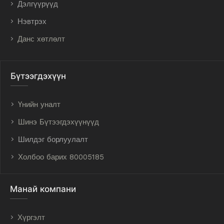
Дэлгүүрүүд
Нэвтрэх
Данс хөтлөлт
Бүтээгдэхүүн
Үнийн уналт
Шинэ Бүтээгдэхүүнүүд
Шилдэг борлуулалт
Холбоо барих 80005185
Манай компани
Хүргэлт