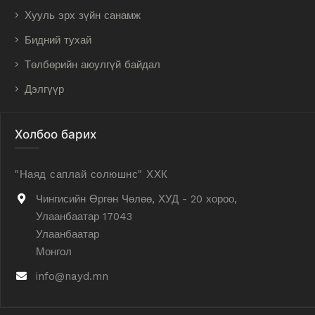
Хууль эрх зүйн санамж
Бидний тухай
Төлбөрийн аюулгүй байдал
Дэлгүүр
Холбоо барих
"Наяд саплай солюшнс" ХХК
Чингисийн Өргөн Чөлөө, ХУД - 20 хороо,
Улаанбаатар 17043
Улаанбаатар
Монгол
info@nayd.mn