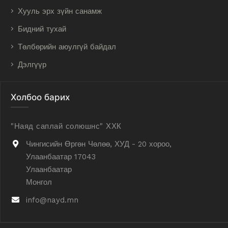
Хууль эрх зүйн санамж
Бидний тухай
Төлбөрийн аюулгүй байдал
Дэлгүүр
Холбоо барих
"Наяд саплай солюшнс" ХХК
Чингисийн Өргөн Чөлөө, ХУД - 20 хороо,
Улаанбаатар 17043
Улаанбаатар
Монгол
info@nayd.mn