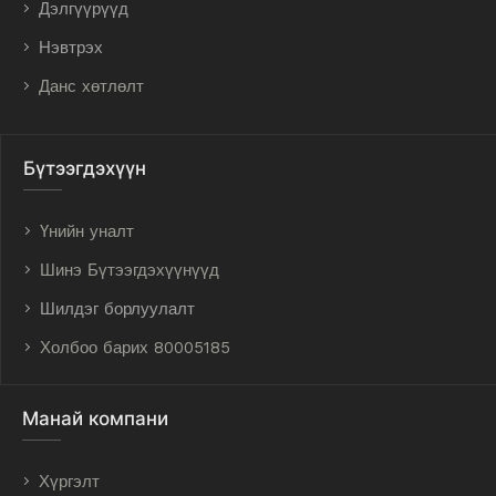
Дэлгүүрүүд
Нэвтрэх
Данс хөтлөлт
Бүтээгдэхүүн
Үнийн уналт
Шинэ Бүтээгдэхүүнүүд
Шилдэг борлуулалт
Холбоо барих 80005185
Манай компани
Хүргэлт