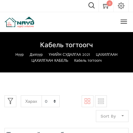
0
Кабель тогтоогч
Нүүр
Дэлгүүр
ҮНИЙН СУДАЛГАА 2021
ЦАХИЛГААН
ЦАХИЛГААН КАБЕЛЬ
Кабель тогтоогч
Харах
Sort By