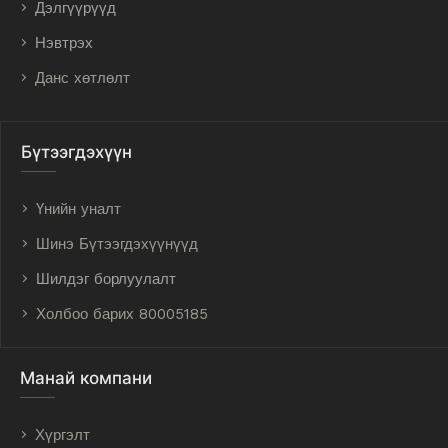
Дэлгүүрүүд
Нэвтрэх
Данс хөтлөлт
Бүтээгдэхүүн
Үнийн уналт
Шинэ Бүтээгдэхүүнүүд
Шилдэг борлуулалт
Холбоо барих 80005185
Манай компани
Хүргэлт