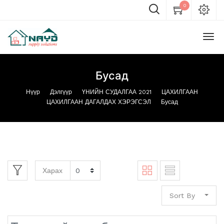
0
Бусад
Нүүр
Дэлгүүр
ҮНИЙН СУДАЛГАА 2021
ЦАХИЛГААН
ЦАХИЛГААН ДАГАЛДАХ ХЭРЭГСЭЛ
Бусад
Харах
Sort By