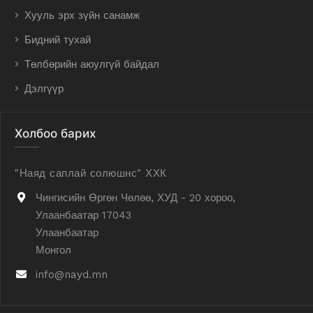
Хууль эрх зүйн санамж
Бидний тухай
Төлбөрийн аюулгүй байдал
Дэлгүүр
Холбоо барих
"Наяд саплай солюшнс" ХХК
Чингисийн Өргөн Чөлөө, ХУД - 20 хороо,
Улаанбаатар 17043
Улаанбаатар
Монгол
info@nayd.mn