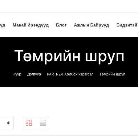
үүд
Манай брэндүүд
Блог
Ажлын Байрууд
Бидэнтэй
Төмрийн шруп
Нүүр
Дэлгүүр
PARTNER Холбох хэрэгсэл
Төмрийн шруп