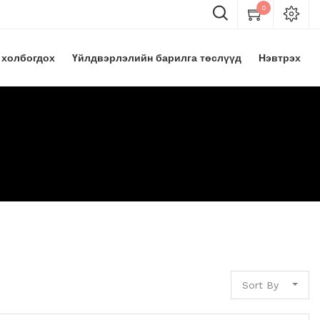
0
 холбогдох
Үйлдвэрлэлийн барилга төслүүд
Нэвтрэх
Sort By