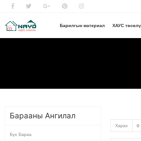
Барилгын материал
ХАУС төсөл
Барааны Ангилал
Харах
Бүх Бараа