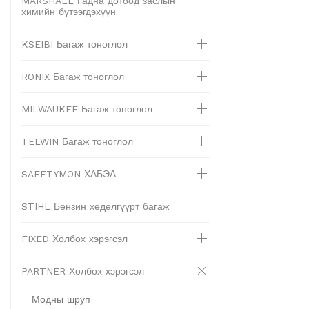
MARSHALL Гадна дотоод заслын
химийн бүтээгдэхүүн
KSEIBI Багаж тоноглол
RONIX Багаж тоноглол
MILWAUKEE Багаж тоноглол
TELWIN Багаж тоноглол
SAFETYMON ХАБЭА
STIHL Бензин хөдөлгүүрт багаж
FIXED Холбох хэрэгсэл
PARTNER Холбох хэрэгсэл
Модны шруп