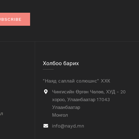
UBSCRIBE
Холбоо барих
"Наяд саплай солюшнс" ХХК
Чингисийн Өргөн Чөлөө, ХУД - 20
хороо, Улаанбаатар 17043
Улаанбаатар
ал
Монгол
info@nayd.mn