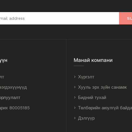
S
үүн
Манай компани
лт
Хүргэлт
ээгдэхүүнүүд
Хууль эрх зүйн санамж
орлуулалт
Бидний тухай
арих 80005185
Төлбөрийн аюулгүй байд
Дэлгүүр