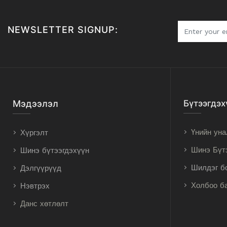
NEWSLETTER SIGNUP:
Мэдээлэл
Бүтээгдэх
Үнийн уна
Хүргэлт
Шинэ Бүт
Шинэ бүтээгдэхүүн
Шилдэг б
Дэлгүүрүүд
Холбоо б
Нэвтрэх
Данс хөтлөлт