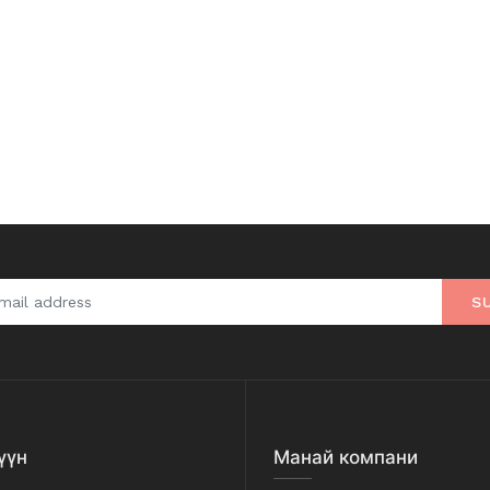
S
үүн
Манай компани