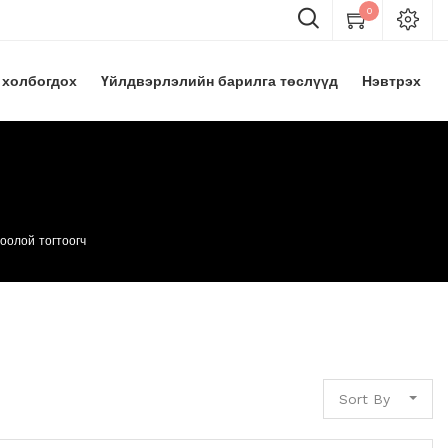
0
 холбогдох
Үйлдвэрлэлийн барилга төслүүд
Нэвтрэх
оолой тогтоогч
Sort By