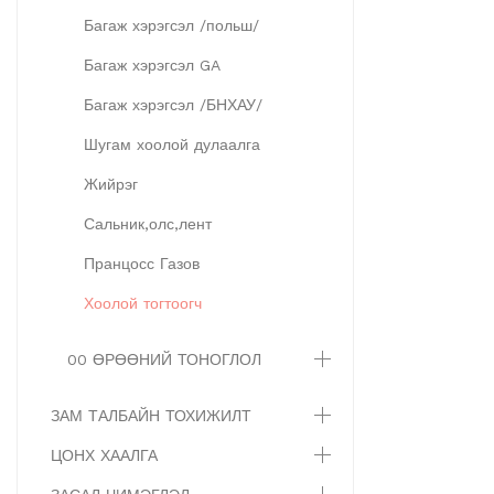
Багаж хэрэгсэл /польш/
Багаж хэрэгсэл GA
Багаж хэрэгсэл /БНХАУ/
Шугам хоолой дулаалга
Жийрэг
Сальник,олс,лент
Пранцосс Газов
Хоолой тогтоогч
00 ӨРӨӨНИЙ ТОНОГЛОЛ
ЗАМ ТАЛБАЙН ТОХИЖИЛТ
ЦОНХ ХААЛГА