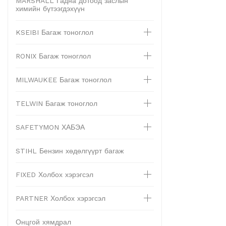
MARSHALL Гадна дотоод заслын
химийн бүтээгдэхүүн
KSEIBI Багаж тоноглол
RONIX Багаж тоноглол
MILWAUKEE Багаж тоноглол
TELWIN Багаж тоноглол
SAFETYMON ХАБЭА
STIHL Бензин хөдөлгүүрт багаж
FIXED Холбох хэрэгсэл
PARTNER Холбох хэрэгсэл
Онцгой хямдрал