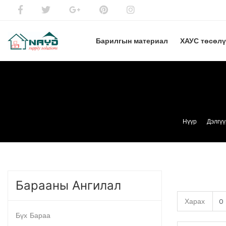
Барилгын материал
ХАУС төсөл
Нүүр
Дэлгүү
Барааны Ангилал
Харах
Бүх Бараа