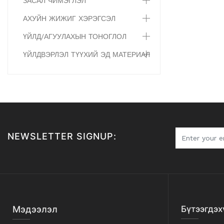
ЗАСАЛ ЧИМЭГЛЭЛ
АХУЙН ЖИЖИГ ХЭРЭГСЭЛ
ҮЙЛД/АГУУЛАХЫН ТОНОГЛОЛ
ҮЙЛДВЭРЛЭЛ ТҮҮХИЙ ЭД МАТЕРИАЛ
NEWSLETTER SIGNUP:
Мэдээлэл
Бүтээгдэх