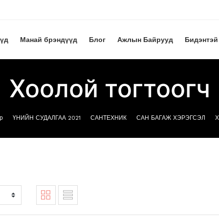
үүд
Манай брэндүүд
Блог
Ажлын Байрууд
Бидэнтэй
Хоолой тогтоогч
р
ҮНИЙН СУДАЛГАА 2021
САНТЕХНИК
САН БАГАЖ ХЭРЭГСЭЛ
Х