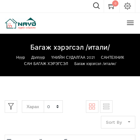
0
Багаж хэрэгсэл /итали/
Нүүр
Дэлгүүр
ҮНИЙН СУДАЛГАА 2021
САНТЕХНИК
САН БАГАЖ ХЭРЭГСЭЛ
Багаж хэрэгсэл /итали/
Харах
Sort By