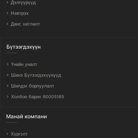
Дэлгүүрүүд
Нэвтрэх
Данс хөтлөлт
Бүтээгдэхүүн
Үнийн уналт
Шинэ Бүтээгдэхүүнүүд
Шилдэг борлуулалт
Холбоо барих 80005185
Манай компани
Хүргэлт