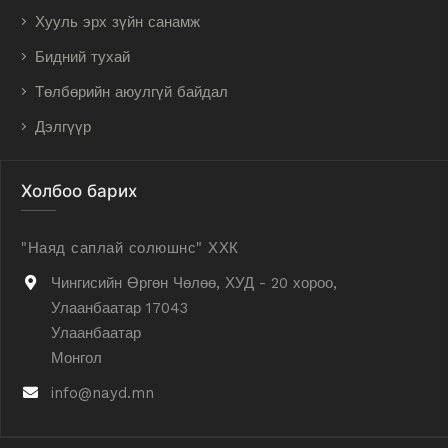
Хууль эрх зүйн санамж
Бидний тухай
Төлбөрийн аюулгүй байдал
Дэлгүүр
Холбоо барих
"Наяд саплай солюшнс" ХХК
Чингисийн Өргөн Чөлөө, ХУД - 20 хороо,
Улаанбаатар 17043
Улаанбаатар
Монгол
info@nayd.mn