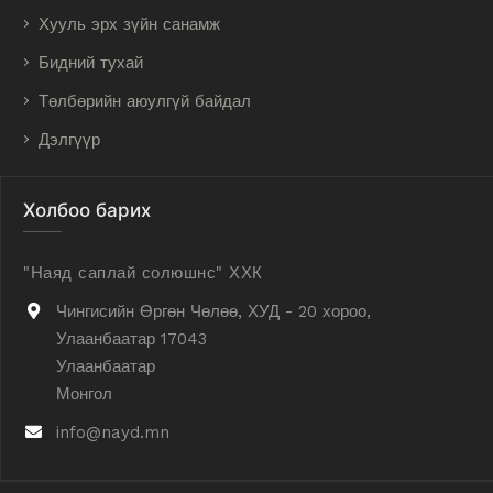
Хууль эрх зүйн санамж
Бидний тухай
Төлбөрийн аюулгүй байдал
Дэлгүүр
Холбоо барих
"Наяд саплай солюшнс" ХХК
Чингисийн Өргөн Чөлөө, ХУД - 20 хороо,
Улаанбаатар 17043
Улаанбаатар
Монгол
info@nayd.mn