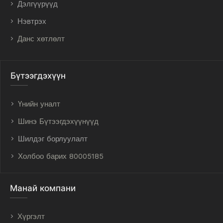
Дэлгүүрүүд
Нэвтрэх
Данс хөтлөлт
Бүтээгдэхүүн
Үнийн уналт
Шинэ Бүтээгдэхүүнүүд
Шилдэг борлуулалт
Холбоо барих 80005185
Манай компани
Хүргэлт