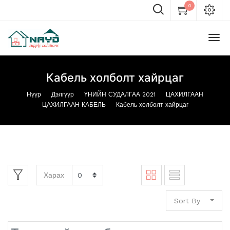
0
Кабель холболт хайрцаг
Нүүр
Дэлгүүр
ҮНИЙН СУДАЛГАА 2021
ЦАХИЛГААН
ЦАХИЛГААН КАБЕЛЬ
Кабель холболт хайрцаг
Харах
Sort By