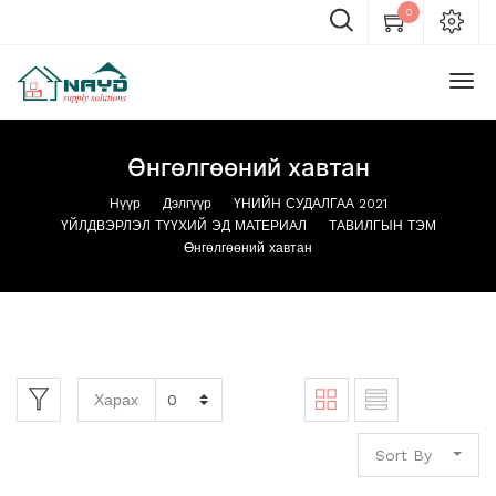
0
Өнгөлгөөний хавтан
Нүүр
Дэлгүүр
ҮНИЙН СУДАЛГАА 2021
ҮЙЛДВЭРЛЭЛ ТҮҮХИЙ ЭД МАТЕРИАЛ
ТАВИЛГЫН ТЭМ
Өнгөлгөөний хавтан
Харах
Sort By