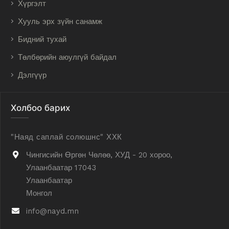
Хүргэлт
Хууль эрх зүйн санамж
Бидний тухай
Төлбөрийн аюулгүй байдал
Дэлгүүр
Холбоо барих
"Наяд саплай солюшнс" ХХК
Чингисийн Өргөн Чөлөө, ХУД - 20 хороо,
Улаанбаатар 17043
Улаанбаатар
Монгол
info@nayd.mn