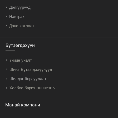
Дэлгүүрүүд
Нэвтрэх
Данс хөтлөлт
Бүтээгдэхүүн
Үнийн уналт
Шинэ Бүтээгдэхүүнүүд
Шилдэг борлуулалт
Холбоо барих 80005185
Манай компани