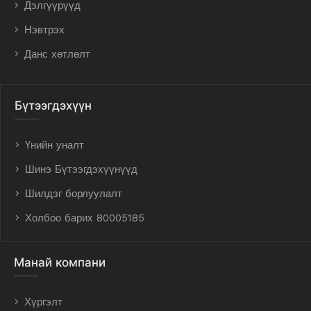
Дэлгүүрүүд
Нэвтрэх
Данс хөтлөлт
Бүтээгдэхүүн
Үнийн уналт
Шинэ Бүтээгдэхүүнүүд
Шилдэг борлуулалт
Холбоо барих 80005185
Манай компани
Хүргэлт