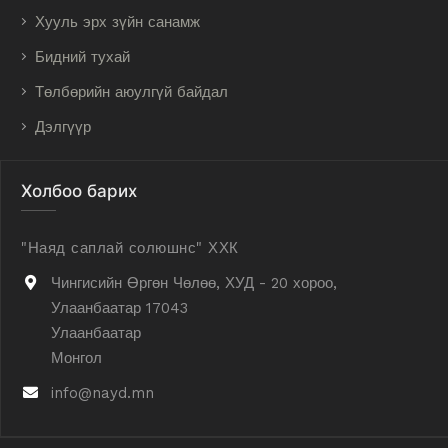
Хууль эрх зүйн санамж
Бидний тухай
Төлбөрийн аюулгүй байдал
Дэлгүүр
Холбоо барих
"Наяд саплай солюшнс" ХХК
Чингисийн Өргөн Чөлөө, ХУД - 20 хороо,
Улаанбаатар 17043
Улаанбаатар
Монгол
info@nayd.mn