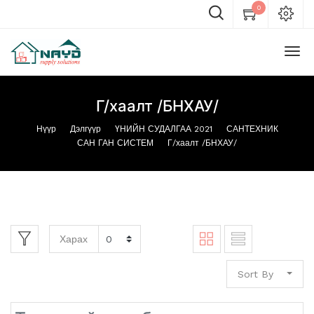
0
Г/хаалт /БНХАУ/
Нүүр
Дэлгүүр
ҮНИЙН СУДАЛГАА 2021
САНТЕХНИК
САН ГАН СИСТЕМ
Г/хаалт /БНХАУ/
Харах
Sort By