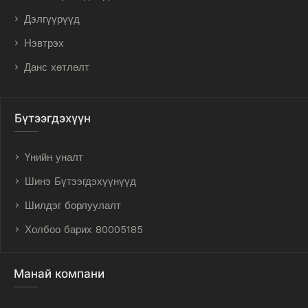
Дэлгүүрүүд
Нэвтрэх
Данс хөтлөлт
Бүтээгдэхүүн
Үнийн уналт
Шинэ Бүтээгдэхүүнүүд
Шилдэг борлуулалт
Холбоо барих 80005185
Манай компани