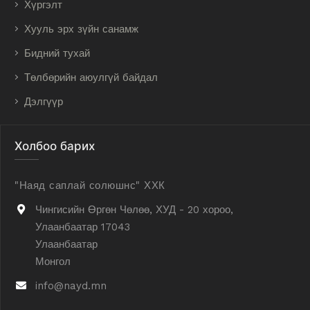
Хүргэлт
Хууль эрх зүйн санамж
Бидний тухай
Төлбөрийн аюулгүй байдал
Дэлгүүр
Холбоо барих
"Наяд саплай солюшнс" ХХК
Чингисийн Өргөн Чөлөө, ХУД - 20 хороо,
Улаанбаатар 17043
Улаанбаатар
Монгол
info@nayd.mn