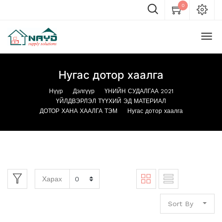
0
Нугас дотор хаалга
Нүүр
Дэлгүүр
ҮНИЙН СУДАЛГАА 2021
ҮЙЛДВЭРЛЭЛ ТҮҮХИЙ ЭД МАТЕРИАЛ
ДОТОР ХАНА ХААЛГА ТЭМ
Нугас дотор хаалга
Харах
Sort By