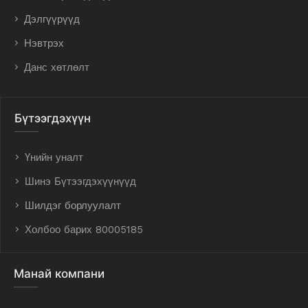
Дэлгүүрүүд
Нэвтрэх
Данс хөтлөлт
Бүтээгдэхүүн
Үнийн уналт
Шинэ Бүтээгдэхүүнүүд
Шилдэг борлуулалт
Холбоо барих 80005185
Манай компани