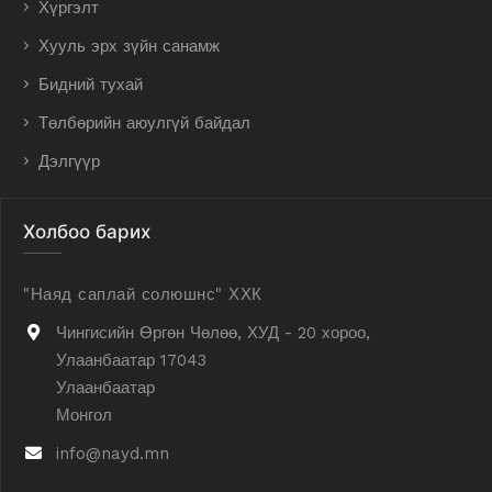
Хүргэлт
Хууль эрх зүйн санамж
Бидний тухай
Төлбөрийн аюулгүй байдал
Дэлгүүр
Холбоо барих
"Наяд саплай солюшнс" ХХК
Чингисийн Өргөн Чөлөө, ХУД - 20 хороо,
Улаанбаатар 17043
Улаанбаатар
Монгол
info@nayd.mn