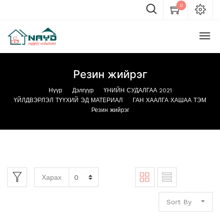
0
Резин жийрэг
Нүүр
Дэлгүүр
ҮНИЙН СУДАЛГАА 2021
ҮЙЛДВЭРЛЭЛ ТҮҮХИЙ ЭД МАТЕРИАЛ
ГАН ХААЛГА ХАШАА ТЭМ
Резин жийрэг
Харах
Sort By