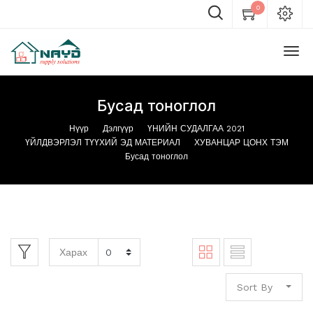
0
Бусад тоноглол
Нүүр
Дэлгүүр
ҮНИЙН СУДАЛГАА 2021
ҮЙЛДВЭРЛЭЛ ТҮҮХИЙ ЭД МАТЕРИАЛ
ХУВАНЦАР ЦОНХ ТЭМ
Бусад тоноглол
Харах
Sort By