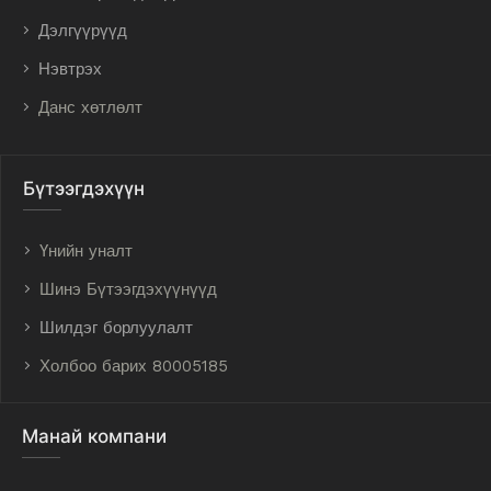
Дэлгүүрүүд
Нэвтрэх
Данс хөтлөлт
Бүтээгдэхүүн
Үнийн уналт
Шинэ Бүтээгдэхүүнүүд
Шилдэг борлуулалт
Холбоо барих 80005185
Манай компани