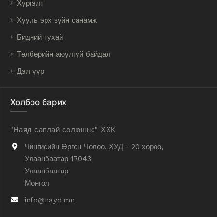
Хүргэлт
Хууль эрх зүйн санамж
Бидний тухай
Төлбөрийн аюулгүй байдал
Дэлгүүр
Холбоо барих
"Наяд саплай солюшнс" ХХК
Чингисийн Өргөн Чөлөө, ХУД - 20 хороо,
Улаанбаатар 17043
Улаанбаатар
Монгол
info@nayd.mn