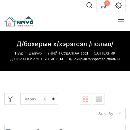
0
Д/бохирын х/хэрэгсэл /польш/
Нүүр
Дэлгүүр
ҮНИЙН СУДАЛГАА 2021
САНТЕХНИК
ДОТОР БОХИР УСНЫ СИСТЕМ
Д/бохирын х/хэрэгсэл /польш/
Харах
Sort By