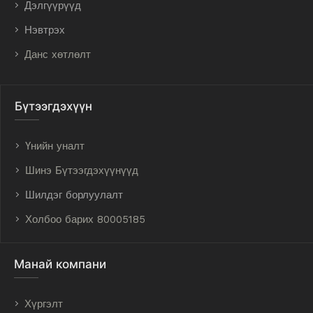
Дэлгүүрүүд
Нэвтрэх
Данс хөтлөлт
Бүтээгдэхүүн
Үнийн уналт
Шинэ Бүтээгдэхүүнүүд
Шилдэг борлуулалт
Холбоо барих 80005185
Манай компани
Хүргэлт