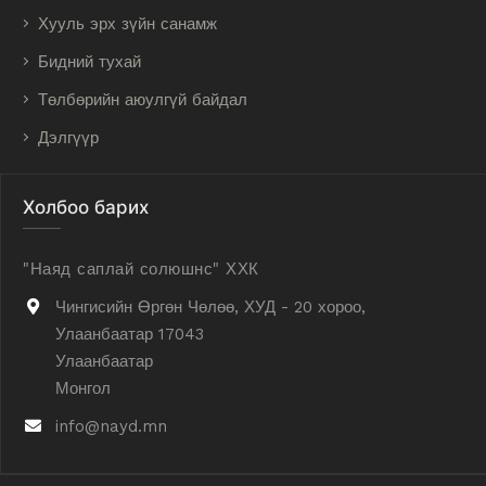
Хууль эрх зүйн санамж
Бидний тухай
Төлбөрийн аюулгүй байдал
Дэлгүүр
Холбоо барих
"Наяд саплай солюшнс" ХХК
Чингисийн Өргөн Чөлөө, ХУД - 20 хороо,
Улаанбаатар 17043
Улаанбаатар
Монгол
info@nayd.mn