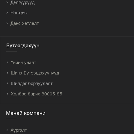
Дэлгүүрүүд
Нэвтрэх
Данс хөтлөлт
Бүтээгдэхүүн
Үнийн уналт
Шинэ Бүтээгдэхүүнүүд
Шилдэг борлуулалт
Холбоо барих 80005185
Манай компани
Хүргэлт