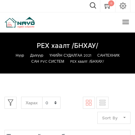
0
PEX хаалт /БНХАУ/
Нүүр
Дэлгүүр
ҮНИЙН СУДАЛГАА 2021
САНТЕХНИК
САН PVC СИСТЕМ
PEX хаалт /БНХАУ/
Харах
Sort By