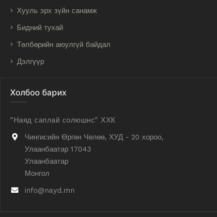
Хууль эрх зүйн санамж
Бидний тухай
Төлбөрийн аюулгүй байдал
Дэлгүүр
Холбоо барих
"Наяд саплай солюшнс" ХХК
Чингисийн Өргөн Чөлөө, ХУД - 20 хороо,
Улаанбаатар 17043
Улаанбаатар
Монгол
info@nayd.mn