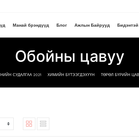
үүд
Манай брэндүүд
Блог
Ажлын Байрууд
Бидэнтэй
Обойны цавуу
ҮНИЙН СУДАЛГАА 2021
ХИМИЙН БҮТЭЭГДЭХҮҮН
ТӨРӨЛ БҮРИЙН ЦА