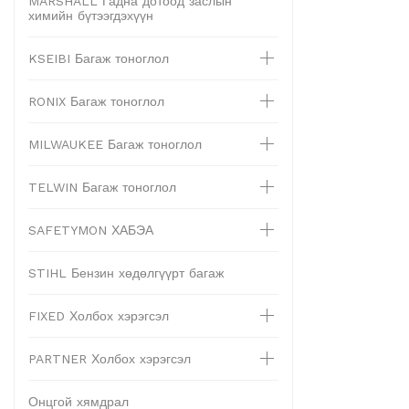
MARSHALL Гадна дотоод заслын
химийн бүтээгдэхүүн
KSEIBI Багаж тоноглол
RONIX Багаж тоноглол
MILWAUKEE Багаж тоноглол
TELWIN Багаж тоноглол
SAFETYMON ХАБЭА
STIHL Бензин хөдөлгүүрт багаж
FIXED Холбох хэрэгсэл
PARTNER Холбох хэрэгсэл
Онцгой хямдрал