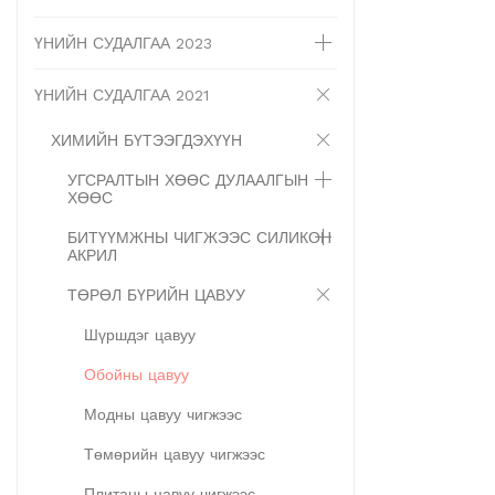
ҮНИЙН СУДАЛГАА 2023
ҮНИЙН СУДАЛГАА 2021
ХИМИЙН БҮТЭЭГДЭХҮҮН
УГСРАЛТЫН ХӨӨС ДУЛААЛГЫН
ХӨӨС
БИТҮҮМЖНЫ ЧИГЖЭЭС СИЛИКОН
АКРИЛ
ТӨРӨЛ БҮРИЙН ЦАВУУ
Шүршдэг цавуу
Обойны цавуу
Модны цавуу чигжээс
Төмөрийн цавуу чигжээс
Плитаны цавуу чигжээс