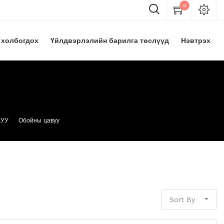
0
 холбогдох
Үйлдвэрлэлийн барилга төслүүд
Нэвтрэх
ВУУ
Обойны цавуу
Sort By