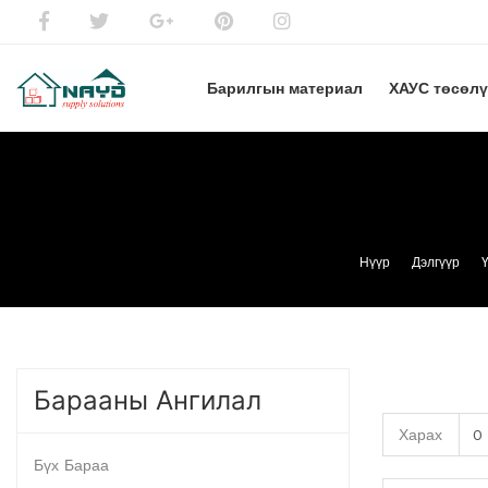
Барилгын материал
ХАУС төсөл
Нүүр
Дэлгүүр
Барааны Ангилал
Харах
Бүх Бараа