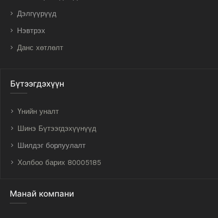
Дэлгүүрүүд
Нэвтрэх
Данс хөтлөлт
Бүтээгдэхүүн
Үнийн уналт
Шинэ Бүтээгдэхүүнүүд
Шилдэг борлуулалт
Холбоо барих 80005185
Манай компани