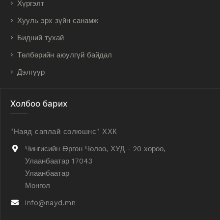
Хүргэлт
Хууль эрх зүйн санамж
Бидний тухай
Төлбөрийн аюулгүй байдал
Дэлгүүр
Холбоо барих
"Наяд саплай солюшнс" ХХК
Чингисийн Өргөн Чөлөө, ХУД - 20 хороо,
Улаанбаатар 17043
Улаанбаатар
Монгол
info@nayd.mn