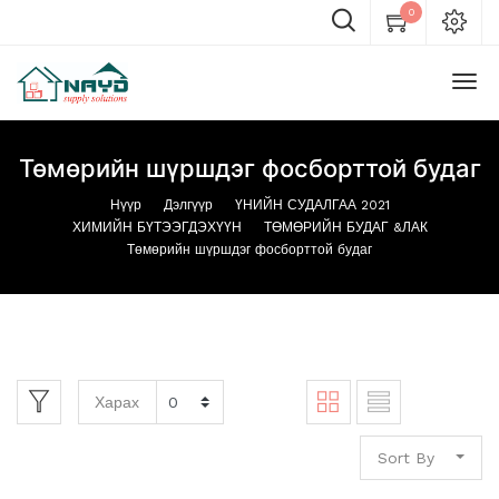
0
Төмөрийн шүршдэг фосборттой будаг
Нүүр
Дэлгүүр
ҮНИЙН СУДАЛГАА 2021
ХИМИЙН БҮТЭЭГДЭХҮҮН
ТӨМӨРИЙН БУДАГ &ЛАК
Төмөрийн шүршдэг фосборттой будаг
Харах
Sort By