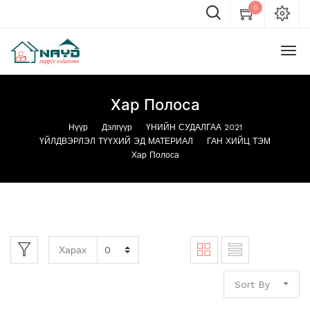
0
Хар Полоса
Нүүр
Дэлгүүр
ҮНИЙН СУДАЛГАА 2021
ҮЙЛДВЭРЛЭЛ ТҮҮХИЙ ЭД МАТЕРИАЛ
ГАН ХИЙЦ ТЭМ
Хар Полоса
Харах
Sort By