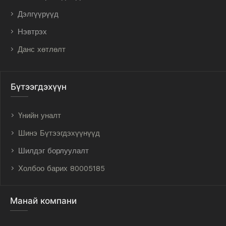
Дэлгүүрүүд
Нэвтрэх
Данс хөтлөлт
Бүтээгдэхүүн
Үнийн уналт
Шинэ Бүтээгдэхүүнүүд
Шилдэг борлуулалт
Холбоо барих 80005185
Манай компани