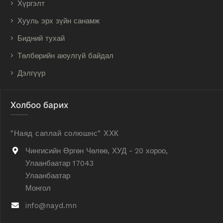
Хүргэлт
Хууль эрх зүйн санамж
Бидний тухай
Төлбөрийн аюулгүй байдал
Дэлгүүр
Холбоо барих
"Наяд саплай солюшнс" ХХК
Чингисийн Өргөн Чөлөө, ХУД - 20 хороо,
Улаанбаатар 17043
Улаанбаатар
Монгол
info@nayd.mn