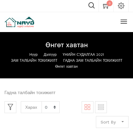
0
Өнгөт хавтан
Нүүр
Дэлгүүр
ҮНИЙН СУДАЛГАА 2021
ЗАМ ТАЛБАЙН ТОХИЖИЛТ
ГАДНА ЗАМ ТАЛБАЙН ТОХИЖИЛТ
Өнгөт хавтан
Гадна талбайн тохижилт
Харах
Sort By