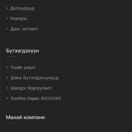
Дэлгүүрүүд
Нэвтрэх
Данс хөтлөлт
Бүтээгдэхүүн
Үнийн уналт
Шинэ Бүтээгдэхүүнүүд
Шилдэг борлуулалт
Холбоо барих 80005185
Манай компани