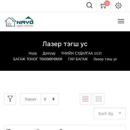
0
Лазер тэгш ус
Нүүр
Дэлгүүр
ҮНИЙН СУДАЛГАА 2021
БАГАЖ ТОНОГ ТӨХӨӨРӨМЖ
ГАР БАГАЖ
Лазер тэгш ус
Харах
Sort By