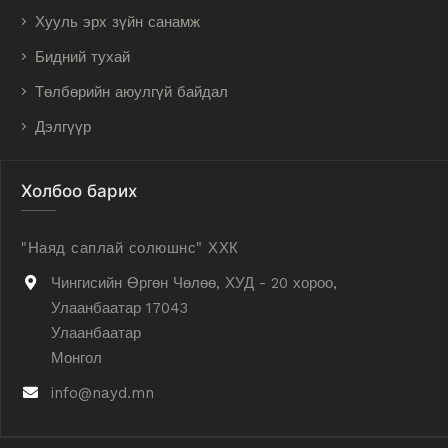
Хууль эрх зүйн санамж
Бидний тухай
Төлбөрийн аюулгүй байдал
Дэлгүүр
Холбоо барих
"Наяд саплай солюшнс" ХХК
Чингисийн Өргөн Чөлөө, ХУД - 20 хороо,
Улаанбаатар 17043
Улаанбаатар
Монгол
info@nayd.mn