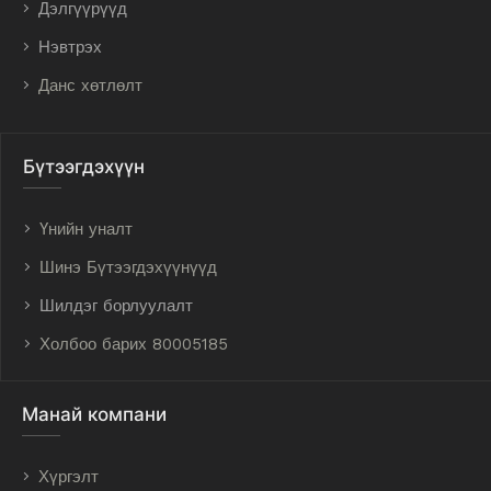
Дэлгүүрүүд
Нэвтрэх
Данс хөтлөлт
Бүтээгдэхүүн
Үнийн уналт
Шинэ Бүтээгдэхүүнүүд
Шилдэг борлуулалт
Холбоо барих 80005185
Манай компани
Хүргэлт