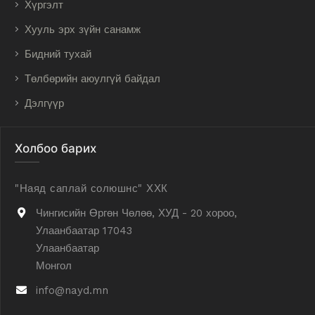
Хүргэлт
Хууль эрх зүйн санамж
Бидний тухай
Төлбөрийн аюулгүй байдал
Дэлгүүр
Холбоо барих
"Наяд саплай солюшнс" ХХК
Чингисийн Өргөн Чөлөө, ХУД - 20 хороо,
Улаанбаатар 17043
Улаанбаатар
Монгол
info@nayd.mn