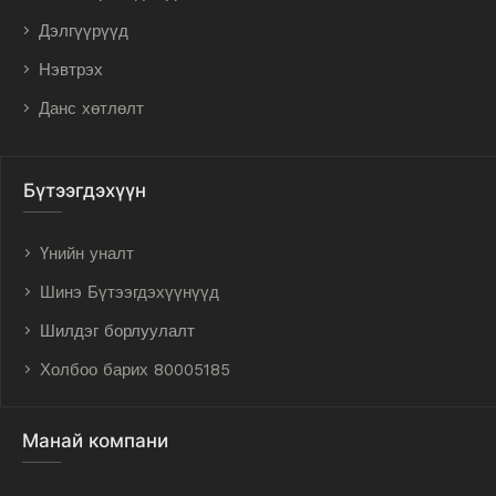
Дэлгүүрүүд
Нэвтрэх
Данс хөтлөлт
Бүтээгдэхүүн
Үнийн уналт
Шинэ Бүтээгдэхүүнүүд
Шилдэг борлуулалт
Холбоо барих 80005185
Манай компани