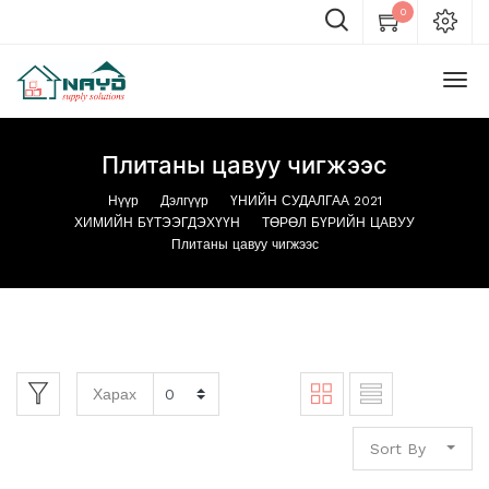
0
Плитаны цавуу чигжээс
Нүүр
Дэлгүүр
ҮНИЙН СУДАЛГАА 2021
ХИМИЙН БҮТЭЭГДЭХҮҮН
ТӨРӨЛ БҮРИЙН ЦАВУУ
Плитаны цавуу чигжээс
Харах
Sort By