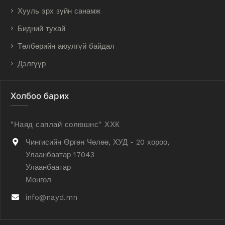
Хууль эрх зүйн санамж
Бидний тухай
Төлбөрийн аюулгүй байдал
Дэлгүүр
Холбоо барих
"Наяд саплай солюшнс" ХХК
Чингисийн Өргөн Чөлөө, ХУД - 20 хороо,
Улаанбаатар 17043
Улаанбаатар
Монгол
info@nayd.mn