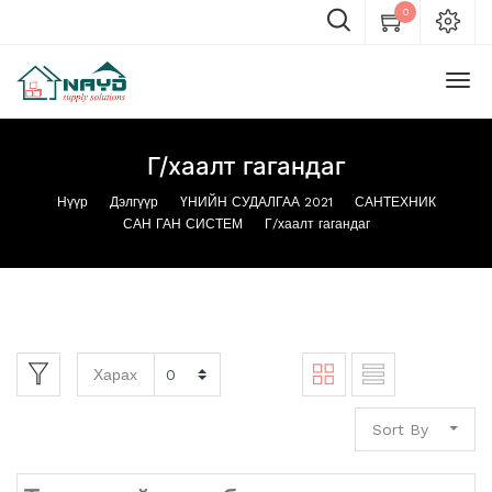
0
Г/хаалт гагандаг
Нүүр
Дэлгүүр
ҮНИЙН СУДАЛГАА 2021
САНТЕХНИК
САН ГАН СИСТЕМ
Г/хаалт гагандаг
Харах
Sort By