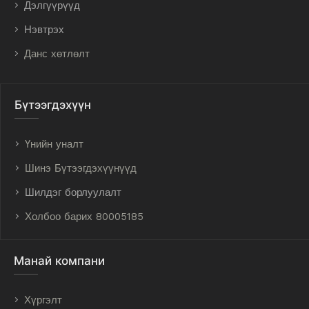
Дэлгүүрүүд
Нэвтрэх
Данс хөтлөлт
Бүтээгдэхүүн
Үнийн уналт
Шинэ Бүтээгдэхүүнүүд
Шилдэг борлуулалт
Холбоо барих 80005185
Манай компани
Хүргэлт