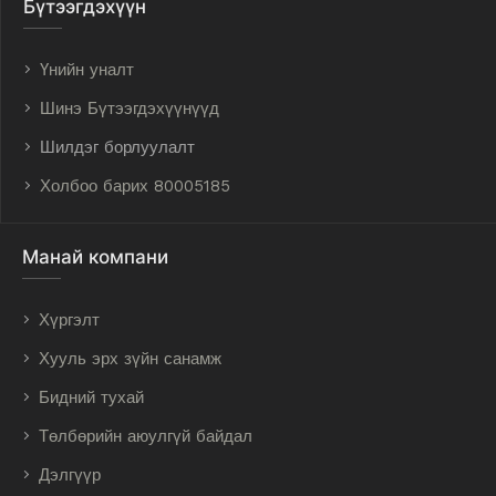
Бүтээгдэхүүн
Үнийн уналт
Шинэ Бүтээгдэхүүнүүд
Шилдэг борлуулалт
Холбоо барих 80005185
Манай компани
Хүргэлт
Хууль эрх зүйн санамж
Бидний тухай
Төлбөрийн аюулгүй байдал
Дэлгүүр