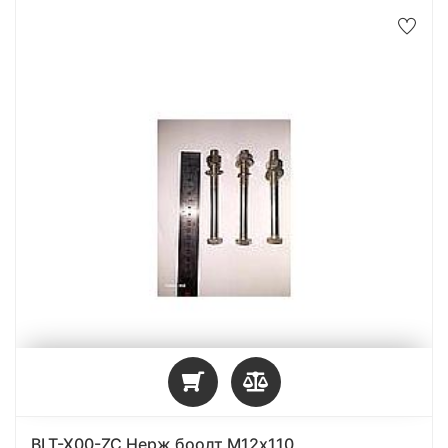
BLT-X00-ZC Нерж боолт М12х110