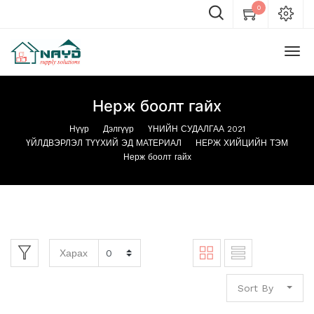
0
Нерж боолт гайх
Нүүр
Дэлгүүр
ҮНИЙН СУДАЛГАА 2021
ҮЙЛДВЭРЛЭЛ ТҮҮХИЙ ЭД МАТЕРИАЛ
НЕРЖ ХИЙЦИЙН ТЭМ
Нерж боолт гайх
Харах
Sort By