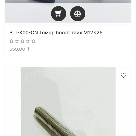
BLT-X00-CN Төмөр боолт гайх M12x25
650.00
₮