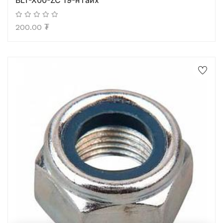
BLT-X00-ZC 19-н гайх
200.00
₮