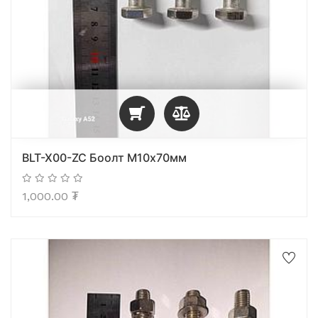
BLT-X00-ZC Боолт М10х70мм
1,000.00
₮