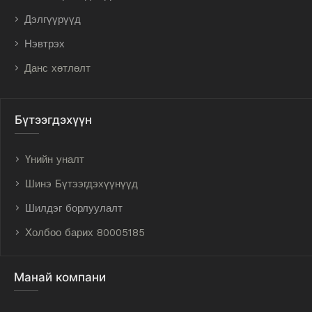
Дэлгүүрүүд
Нэвтрэх
Данс хөтлөлт
Бүтээгдэхүүн
Үнийн уналт
Шинэ Бүтээгдэхүүнүүд
Шилдэг борлуулалт
Холбоо барих 80005185
Манай компани