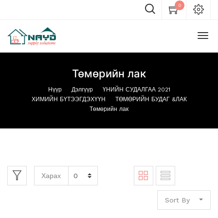
0
Төмөрийн лак
Нүүр
Дэлгүүр
ҮНИЙН СУДАЛГАА 2021
ХИМИЙН БҮТЭЭГДЭХҮҮН
ТӨМӨРИЙН БУДАГ &ЛАК
Төмөрийн лак
Харах
Sort By