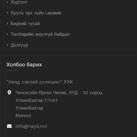
Хүргэлт
Хууль эрх зүйн санамж
Бидний тухай
Төлбөрийн аюулгүй байдал
Дэлгүүр
Холбоо барих
"Наяд саплай солюшнс" ХХК
Чингисийн Өргөн Чөлөө, ХУД - 20 хороо,
Улаанбаатар 17043
Улаанбаатар
Монгол
info@nayd.mn