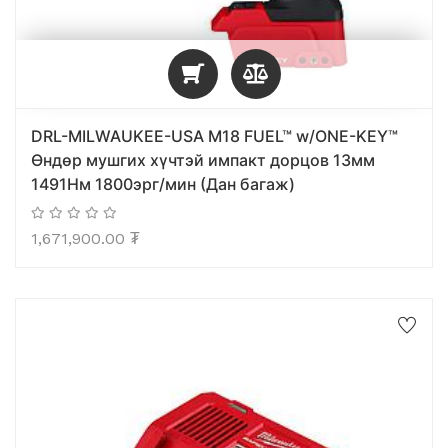
DRL-MILWAUKEE-USA M18 FUEL™ w/ONE-KEY™
Өндөр мушгих хүчтэй импакт дорцов 13мм
1491Нм 1800эрг/мин (Дан багаж)
1,671,900.00
₮