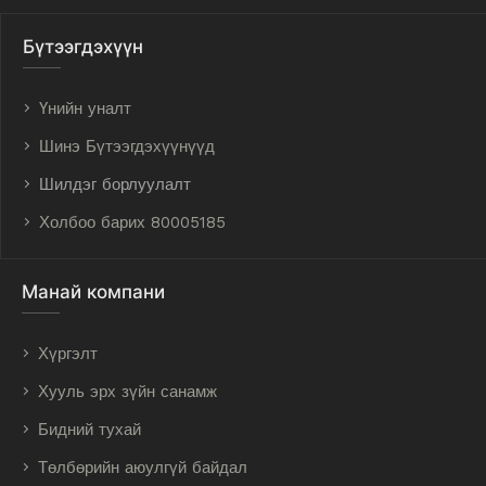
Бүтээгдэхүүн
Үнийн уналт
Шинэ Бүтээгдэхүүнүүд
Шилдэг борлуулалт
Холбоо барих 80005185
Манай компани
Хүргэлт
Хууль эрх зүйн санамж
Бидний тухай
Төлбөрийн аюулгүй байдал