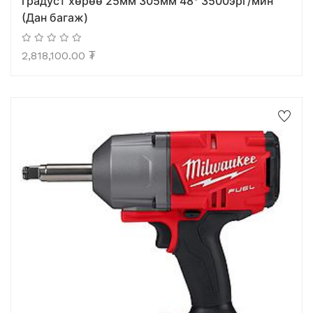
градуст хөрөө 25мм 305мм 48° 3500эрг/мин
(Дан багаж)
2,818,100.00
₮