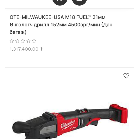
OTE-MILWAUKEE-USA M18 FUEL™ 21мм
Өнгөлөгч дрилл 152мм 4500эрг/мин (Дан
багаж)
1,317,400.00
₮