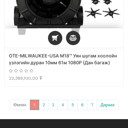
OTE-MILWAUKEE-USA M18™ Уян шугам хоолойн
үзлэгийн дуран 10мм 61м 1080P (Дан багаж)
22,389,100.00
₮
Өмнөх
1
2
3
4
5
6
7
Дараах