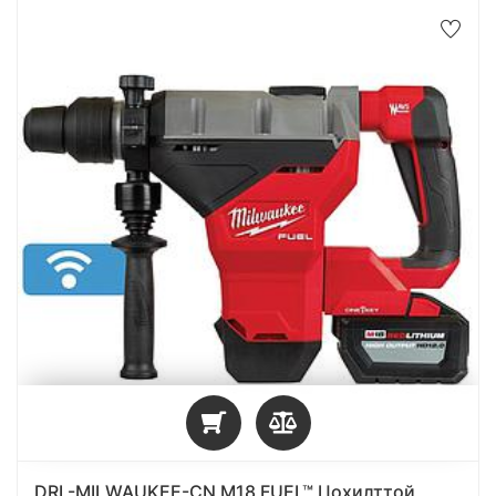
DRL-MILWAUKEE-CN M18 FUEL™ Цохилттой