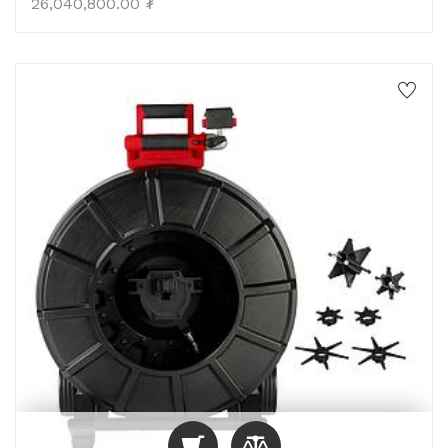
26,040,800.00
₮