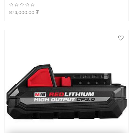
873,000.00
₮