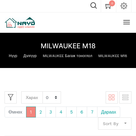
0
MILWAUKEE M18
Нүүр
Дэлгүүр
MILWAUKEE Багаж тоноглол
MILWAUKEE M18
Харах
Өмнөх
1
2
3
4
5
6
7
Дараах
Sort By