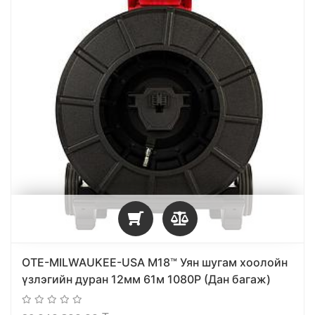
OTE-MILWAUKEE-USA M18™ Уян шугам хоолойн
үзлэгийн дуран 12мм 61м 1080P (Дан багаж)