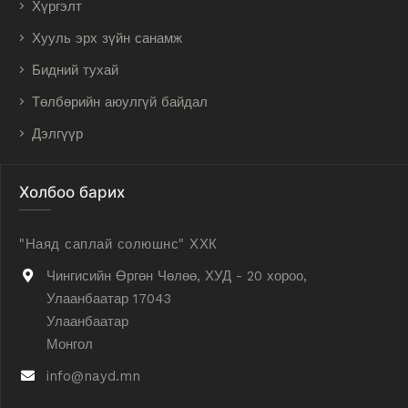
Хүргэлт
Хууль эрх зүйн санамж
Бидний тухай
Төлбөрийн аюулгүй байдал
Дэлгүүр
Холбоо барих
"Наяд саплай солюшнс" ХХК
Чингисийн Өргөн Чөлөө, ХУД - 20 хороо,
Улаанбаатар 17043
Улаанбаатар
Монгол
info@nayd.mn