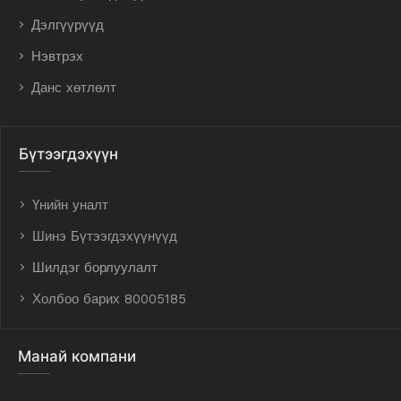
Дэлгүүрүүд
Нэвтрэх
Данс хөтлөлт
Бүтээгдэхүүн
Үнийн уналт
Шинэ Бүтээгдэхүүнүүд
Шилдэг борлуулалт
Холбоо барих 80005185
Манай компани