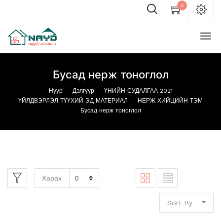
0
Бусад нерж тоноглол
Нүүр
Дэлгүүр
ҮНИЙН СУДАЛГАА 2021
ҮЙЛДВЭРЛЭЛ ТҮҮХИЙ ЭД МАТЕРИАЛ
НЕРЖ ХИЙЦИЙН ТЭМ
Бусад нерж тоноглол
Харах
Sort By