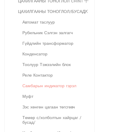
ЦАХИЛГААНЫ ТОНОГЛОЛ CHINT
ЦАХИЛГААНЫ ТОНОГЛОЛ/БУСАД/
Автомат таслуур
Рубильник Сэлгэн залгагч
Гүйдлийн трансформатор
Конденсатор
Тоолуур Тэжээлийн блок
Реле Контактор
Самбарын индикатор гэрэл
Муфт
Зэс хөнгөн цагаан төгсгөвч
Төмөр с/холболтын хайрцаг /
бусад/