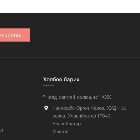
UBSCRIBE
Холбоо барих
"Наяд саплай солюшнс" ХХК
Чингисийн Өргөн Чөлөө, ХУД - 20
хороо, Улаанбаатар 17043
Улаанбаатар
ал
Монгол