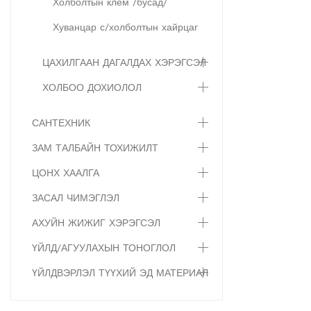
Холболтын клем /бусад/
Хуванцар с/холболтын хайрцаг
ЦАХИЛГААН ДАГАЛДАХ ХЭРЭГСЭЛ
ХОЛБОО ДОХИОЛОЛ
САНТЕХНИК
ЗАМ ТАЛБАЙН ТОХИЖИЛТ
ЦОНХ ХААЛГА
ЗАСАЛ ЧИМЭГЛЭЛ
АХУЙН ЖИЖИГ ХЭРЭГСЭЛ
ҮЙЛД/АГУУЛАХЫН ТОНОГЛОЛ
ҮЙЛДВЭРЛЭЛ ТҮҮХИЙ ЭД МАТЕРИАЛ