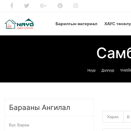
Барилгын материал
ХАУС төсөл
Самб
Нүүр
Дэлгүүр
ҮНИЙН
Барааны Ангилал
Харах
Бүх Бараа