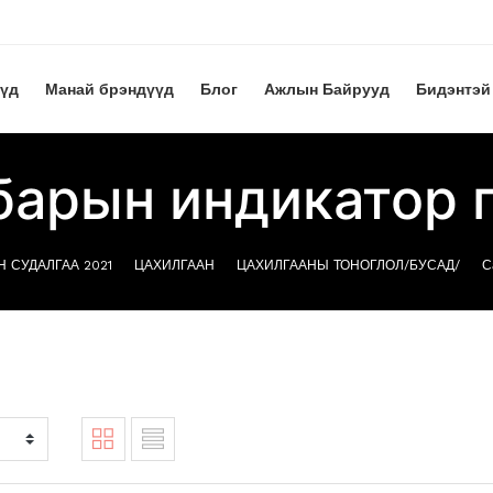
үүд
Манай брэндүүд
Блог
Ажлын Байрууд
Бидэнтэй
арын индикатор 
 СУДАЛГАА 2021
ЦАХИЛГААН
ЦАХИЛГААНЫ ТОНОГЛОЛ/БУСАД/
С