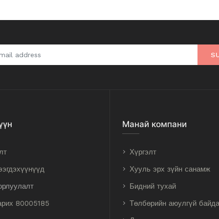
S
үүн
Манай компани
лт
Хүргэлт
ээгдэхүүнүүд
Хууль эрх зүйн санамж
орлуулалт
Бидний тухай
арих 80005185
Төлбөрийн аюулгүй байд