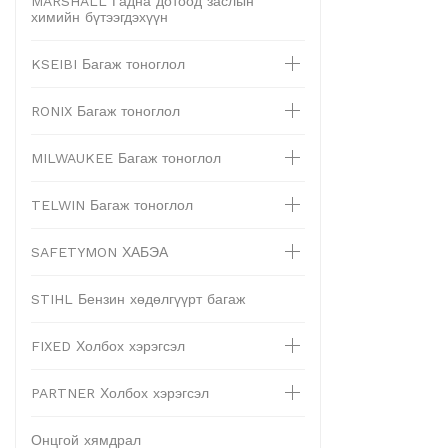
MARSHALL Гадна дотоод заслын
химийн бүтээгдэхүүн
KSEIBI Багаж тоноглол
RONIX Багаж тоноглол
MILWAUKEE Багаж тоноглол
TELWIN Багаж тоноглол
SAFETYMON ХАБЭА
STIHL Бензин хөдөлгүүрт багаж
FIXED Холбох хэрэгсэл
PARTNER Холбох хэрэгсэл
Онцгой хямдрал