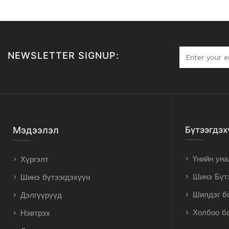
NEWSLETTER SIGNUP:
Мэдээлэл
Бүтээгдэх
Үнийн уна
Хүргэлт
Шинэ Бүт
Шинэ бүтээгдэхүүн
Шилдэг б
Дэлгүүрүүд
Холбоо б
Нэвтрэх