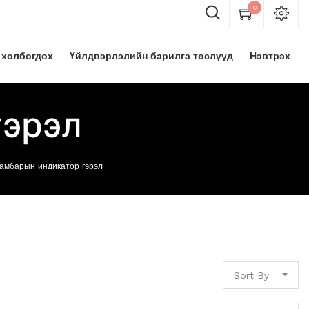
0
 холбогдох
Үйлдвэрлэлийн барилга төслүүд
Нэвтрэх
гэрэл
амбарын индикатор гэрэл
Sort By