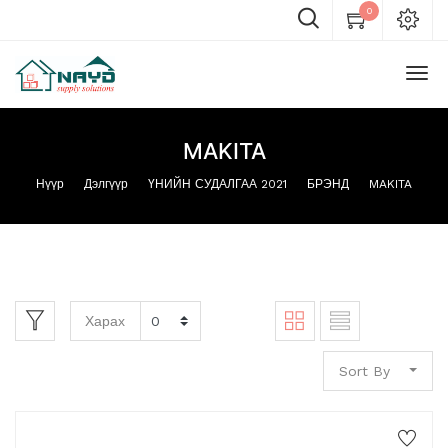
0
MAKITA
Нүүр
Дэлгүүр
ҮНИЙН СУДАЛГАА 2021
БРЭНД
MAKITA
Харах
Sort By