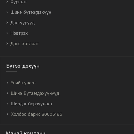
Хүргэлт
Шинэ бүтээгдэхүүн
Дэлгүүрүүд
Нэвтрэх
Данс хөтлөлт
Бүтээгдэхүүн
Үнийн уналт
Шинэ Бүтээгдэхүүнүүд
Шилдэг борлуулалт
Холбоо барих 80005185
Манай компани