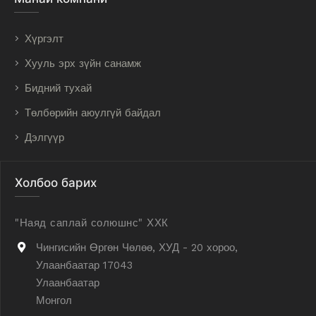
Хүргэлт
Хууль эрх зүйн санамж
Бидний тухай
Төлбөрийн аюулгүй байдал
Дэлгүүр
Холбоо барих
"Наяд саплай солюшнс" ХХК
Чингисийн Өргөн Чөлөө, ХУД - 20 хороо,
Улаанбаатар 17043
Улаанбаатар
Монгол