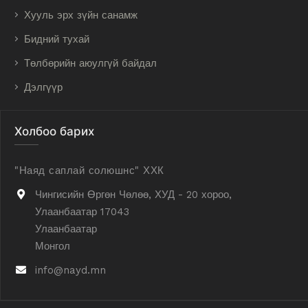
Хууль эрх зүйн санамж
Бидний тухай
Төлбөрийн аюулгүй байдал
Дэлгүүр
Холбоо барих
"Наяд саплай солюшнс" ХХК
Чингисийн Өргөн Чөлөө, ХУД - 20 хороо,
Улаанбаатар 17043
Улаанбаатар
Монгол
info@nayd.mn