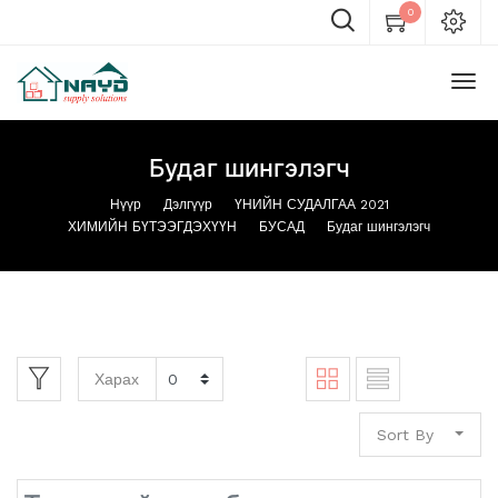
0
Будаг шингэлэгч
Нүүр
Дэлгүүр
ҮНИЙН СУДАЛГАА 2021
ХИМИЙН БҮТЭЭГДЭХҮҮН
БУСАД
Будаг шингэлэгч
Харах
Sort By