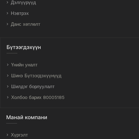
Дэлгүүрүүд
Нэвтрэх
Данс хөтлөлт
Бүтээгдэхүүн
Үнийн уналт
Шинэ Бүтээгдэхүүнүүд
Шилдэг борлуулалт
Холбоо барих 80005185
Манай компани
Хүргэлт