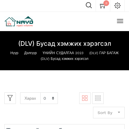
0
(DLV) Бусад хэмжих хэрэгсэл
Нүүр
Дэлгүүр
ҮНИЙН СУДАЛГАА 2023
(DLV) ГАР БАГАЖ
(DLV) Бусад хэмжих хэрэгсэл
Харах
Sort By