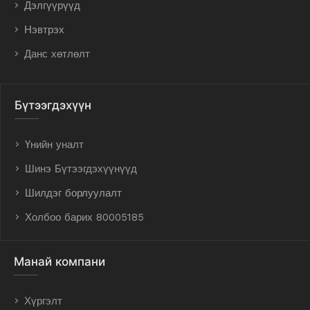
Дэлгүүрүүд
Нэвтрэх
Данс хөтлөлт
Бүтээгдэхүүн
Үнийн уналт
Шинэ Бүтээгдэхүүнүүд
Шилдэг борлуулалт
Холбоо барих 80005185
Манай компани
Хүргэлт