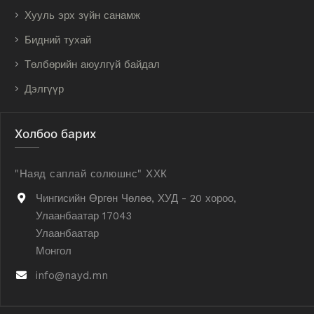
Хууль эрх зүйн санамж
Бидний тухай
Төлбөрийн аюулгүй байдал
Дэлгүүр
Холбоо барих
"Наяд саплай солюшнс" ХХК
Чингисийн Өргөн Чөлөө, ХУД - 20 хороо,
Улаанбаатар 17043
Улаанбаатар
Монгол
info@nayd.mn