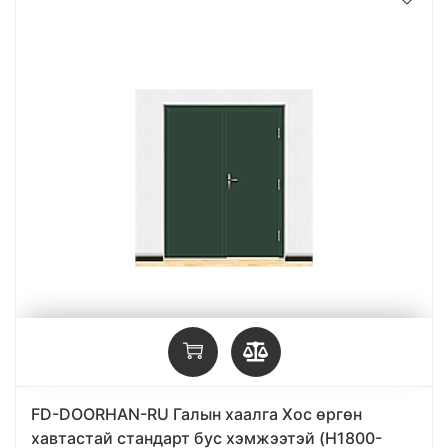
FD-DOORHAN-RU Галын хаалга Хос өргөн
хавтастай стандарт бус хэмжээтэй (H1800-