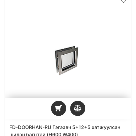
FD-DOORHAN-RU Гэгээвч 5+12+5 хатжуулсан
шилэн багцтай (H600 W400)