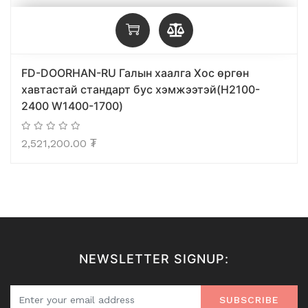
FD-DOORHAN-RU Галын хаалга Хос өргөн
хавтастай стандарт бус хэмжээтэй(H2100-
2400 W1400-1700)
2,521,200.00
₮
NEWSLETTER SIGNUP:
SUBSCRIBE