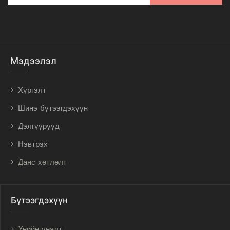
Мэдээлэл
Хүргэлт
Шинэ бүтээгдэхүүн
Дэлгүүрүүд
Нэвтрэх
Данс хөтлөлт
Бүтээгдэхүүн
Үнийн уналт