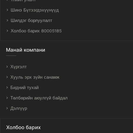
Шинэ Бүтээгдэхүүнүүд
Шилдэг борлуулалт
Холбоо барих 80005185
Манай компани
Хүргэлт
Хууль эрх зүйн санамж
Бидний тухай
Төлбөрийн аюулгүй байдал
Дэлгүүр
Холбоо барих