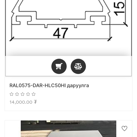
RAL0575-DAR-HLC50HI даруулга
14,000.00
₮