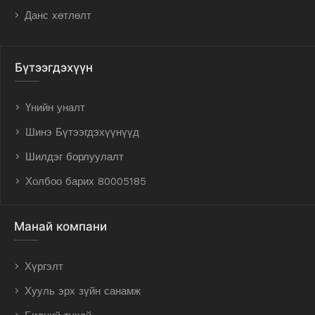
Данс хөтлөлт
Бүтээгдэхүүн
Үнийн уналт
Шинэ Бүтээгдэхүүнүүд
Шилдэг борлуулалт
Холбоо барих 80005185
Манай компани
Хүргэлт
Хууль эрх зүйн санамж