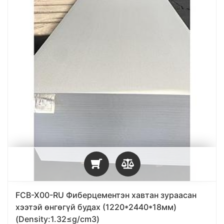
FCB-X00-RU Фиберцементэн хавтан зураасан
хээтэй өнгөгүй будах (1220*2440*18мм)
(Density:1.32≤g/cm3)