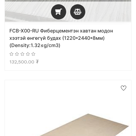
FCB-X00-RU Фиберцементэн хавтан модон
хээтэй өнгөгүй будах (1220*2440*8мм)
(Density:1.32≤g/cm3)
132,500.00
₮