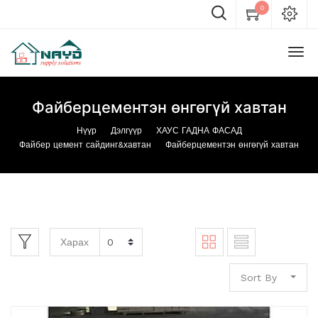
0
Файберцементэн өнгөгүй хавтан
Нүүр
Дэлгүүр
ХАУС ГАДНА ФАСАД
Файбер цемент сайдинг&хавтан
Файберцементэн өнгөгүй хавтан
Харах
Sort By