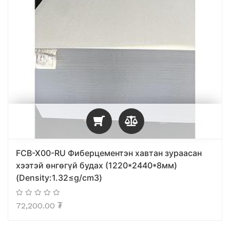
FCB-X00-RU Фиберцементэн хавтан зураасан
хээтэй өнгөгүй будах (1220*2440*8мм)
(Density:1.32≤g/cm3)
72,200.00
₮