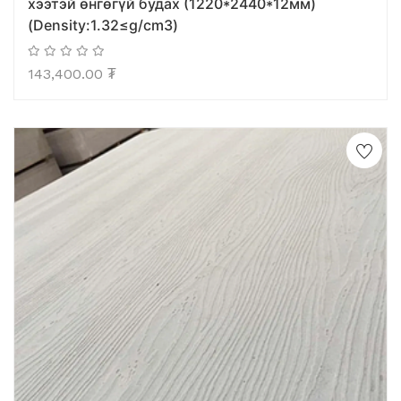
хээтэй өнгөгүй будах (1220*2440*12мм)
(Density:1.32≤g/cm3)
143,400.00
₮