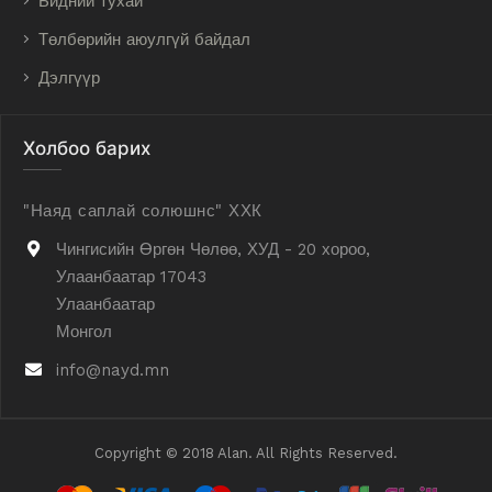
Бидний тухай
Төлбөрийн аюулгүй байдал
Дэлгүүр
Холбоо барих
"Наяд саплай солюшнс" ХХК
Чингисийн Өргөн Чөлөө, ХУД - 20 хороо,
Улаанбаатар 17043
Улаанбаатар
Монгол
info@nayd.mn
Copyright © 2018 Alan. All Rights Reserved.