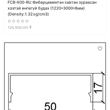
FCB-X00-RU Фиберцементэн хавтан зураасан
хээтэй өнгөгүй будах (1220*3000*8мм)
(Density:1.32≤g/cm3)
124,500.00
₮