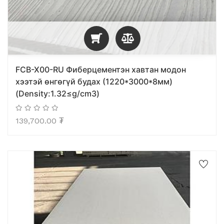
FCB-X00-RU Фиберцементэн хавтан модон
хээтэй өнгөгүй будах (1220*3000*8мм)
(Density:1.32≤g/cm3)
139,700.00
₮