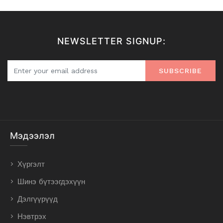
NEWSLETTER SIGNUP:
SUBSCRIBE
Мэдээлэл
Хүргэлт
Шинэ бүтээгдэхүүн
Дэлгүүрүүд
Нэвтрэх