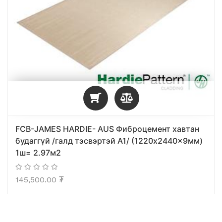
FCB-JAMES HARDIE- AUS Фиброцемент хавтан
будаггүй /галд тэсвэртэй А1/ (1220x2440x9мм)
1ш= 2.97м2
145,500.00
₮